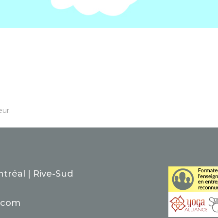
eur.
tréal | Rive-Sud
.com