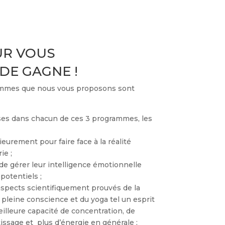
UR VOUS
DE GAGNE !
rammes que nous vous proposons sont
ses dans chacun de ces 3 programmes, les
:
ieurement pour faire face à la réalité
ie ;
e gérer leur intelligence émotionnelle
 potentiels ;
aspects scientifiquement prouvés de la
 pleine conscience et du yoga tel un esprit
eilleure capacité de concentration, de
ssage et plus d’énergie en générale ;