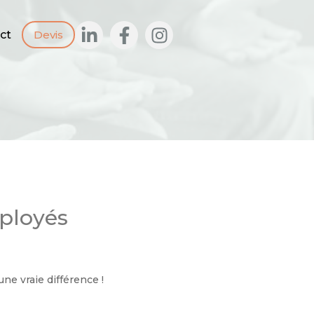
ct
Devis
mployés
ne vraie différence !