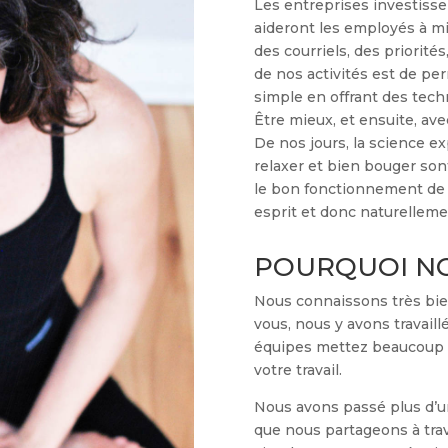
Les entreprises investiss
aideront les employés à mi
des courriels, des priorités
de nos activités est de pe
simple en offrant des te
Être mieux, et ensuite, av
De nos jours, la science ex
relaxer et bien bouger so
le bon fonctionnement de 
esprit et donc naturellemen
POURQUOI N
Nous connaissons très bien
vous, nous y avons travail
équipes mettez beaucoup d’
votre travail.
Nous avons passé plus d’un
que nous partageons à tra